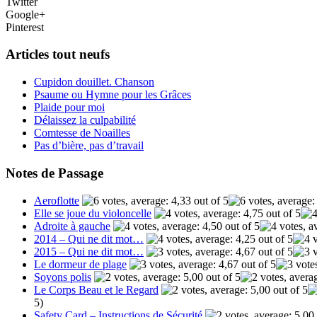
Twitter
Google+
Pinterest
Articles tout neufs
Cupidon douillet. Chanson
Psaume ou Hymne pour les Grâces
Plaide pour moi
Délaissez la culpabilité
Comtesse de Noailles
Pas d’bière, pas d’travail
Notes de Passage
Aeroflotte
Elle se joue du violoncelle
Adroite à gauche
2014 – Qui ne dit mot…
2015 – Qui ne dit mot…
Le dormeur de plage
Soyons polis
Le Corps Beau et le Regard
5)
Safety Card – Instructions de Sécurité