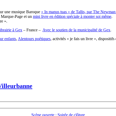
 sur une musique Baroque
« In manus tuas » de Tallis, par The Newm
Marque-Page et un
mini livre en édition spéciale à monter soi même
.
re ».
ibrairie à Gex
– France –
Avec le soutien de la municipalité de Gex
.
ur enfants
,
Alentours poétiques
, activités « je fais un livre », disposit
Villeurbanne
Scène ouverte : Soirée de clôture