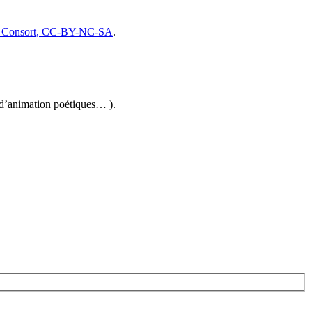
an Consort, CC-BY-NC-SA
.
ifs d’animation poétiques… ).