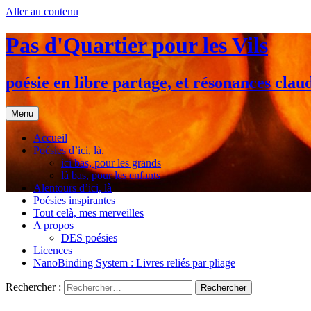
Aller au contenu
Pas d'Quartier pour les Vils
poésie en libre partage, et résonances clau
Menu
Accueil
Poésies d’ici, là.
ici bas, pour les grands
là bas, pour les enfants
Alentours d’ici, là
Poésies inspirantes
Tout celà, mes merveilles
A propos
DES poésies
Licences
NanoBinding System : Livres reliés par pliage
Rechercher :