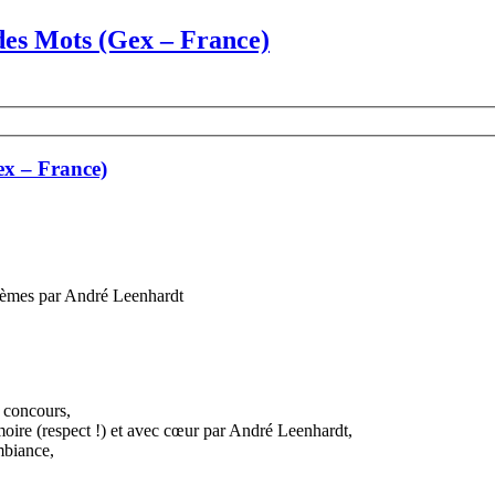
 des Mots (Gex – France)
Gex – France)
poèmes par André Leenhardt
u concours,
émoire (respect !) et avec cœur par André Leenhardt,
mbiance,