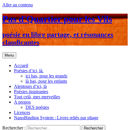
Aller au contenu
Pas d'Quartier pour les Vils
poésie en libre partage, et résonances
claudicantes
Menu
Accueil
Poésies d’ici, là.
ici bas, pour les grands
là bas, pour les enfants
Alentours d’ici, là
Poésies inspirantes
Tout celà, mes merveilles
A propos
DES poésies
Licences
NanoBinding System : Livres reliés par pliage
Rechercher :