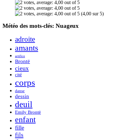
(4,00 sur 5)
Météo des mots-clés: Nuageux
adroite
amants
artifice
Brontë
cieux
cité
corps
danse
dessin
deuil
Emily Brontë
enfant
fille
fils