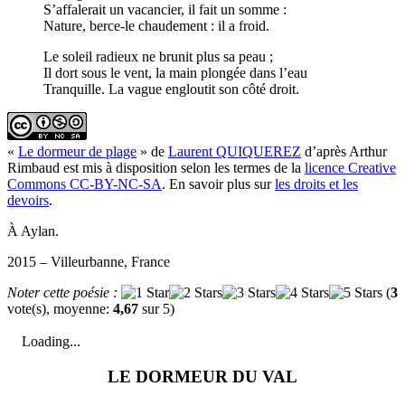
S’affalerait un vacancier, il fait un somme :
Nature, berce-le chaudement : il a froid.
Le soleil radieux ne brunit plus sa peau ;
Il dort sous le vent, la main plongée dans l’eau
Tranquille. La vague engloutit son côté droit.
«
Le dormeur de plage
» de
Laurent QUIQUEREZ
d’après Arthur
Rimbaud est mis à disposition selon les termes de la
licence Creative
Commons CC-BY-NC-SA
. En savoir plus sur
les droits et les
devoirs
.
À Aylan.
2015 – Villeurbanne, France
Noter cette poésie :
(
3
vote(s), moyenne:
4,67
sur 5)
Loading...
LE DORMEUR DU VAL