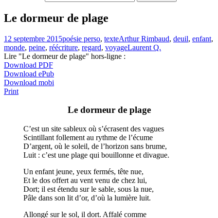
Le dormeur de plage
12 septembre 2015
poésie perso
,
texte
Arthur Rimbaud
,
deuil
,
enfant
,
monde
,
peine
,
réécriture
,
regard
,
voyage
Laurent Q.
Lire "Le dormeur de plage" hors-ligne :
Download PDF
Download ePub
Download mobi
Print
Le dormeur de plage
C’est un site sableux où s’écrasent des vagues
Scintillant follement au rythme de l’écume
D’argent, où le soleil, de l’horizon sans brume,
Luit : c’est une plage qui bouillonne et divague.
Un enfant jeune, yeux fermés, tête nue,
Et le dos offert au vent venu de chez lui,
Dort; il est étendu sur le sable, sous la nue,
Pâle dans son lit d’or, d’où la lumière luit.
Allongé sur le sol, il dort. Affalé comme