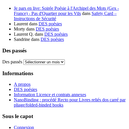
Je pars en live: Soirée Poésie à l'Archipel des Mots (Gex -
France) - Pas d'Quartier pour les Vils
dans
Safety Card –
Instructions de Sécurité
Laurent
dans
DES poésies
Morty
dans
DES poésies
Laurent Q.
dans
DES poésies
Sandrine
dans
DES poésies
Des passés
Des passés
Informations
A propos
DES poésies
Information Licence et contrats annexes
NanoBinding : procédé Recto pour Livres reliés dos carré par
pliage/folded-binded books
Sous le capot
Connexion