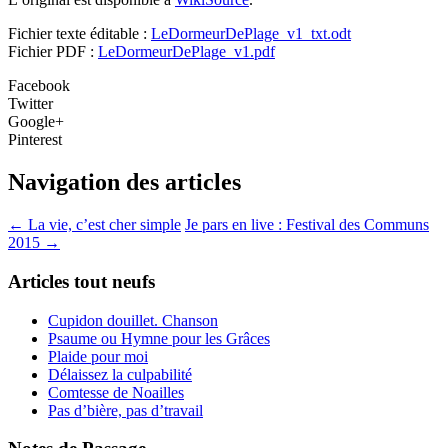
Fichier texte éditable :
LeDormeurDePlage_v1_txt.odt
Fichier PDF :
LeDormeurDePlage_v1.pdf
Facebook
Twitter
Google+
Pinterest
Navigation des articles
←
La vie, c’est cher simple
Je pars en live : Festival des Communs
2015
→
Articles tout neufs
Cupidon douillet. Chanson
Psaume ou Hymne pour les Grâces
Plaide pour moi
Délaissez la culpabilité
Comtesse de Noailles
Pas d’bière, pas d’travail