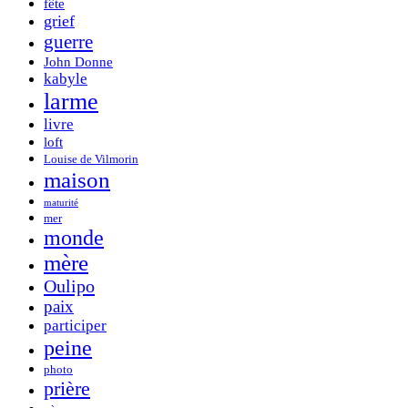
fête
grief
guerre
John Donne
kabyle
larme
livre
loft
Louise de Vilmorin
maison
maturité
mer
monde
mère
Oulipo
paix
participer
peine
photo
prière