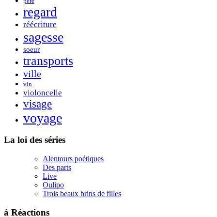
père
regard
réécriture
sagesse
soeur
transports
ville
vin
violoncelle
visage
voyage
La loi des séries
Alentours poétiques
Des parts
Live
Oulipo
Trois beaux brins de filles
à Réactions