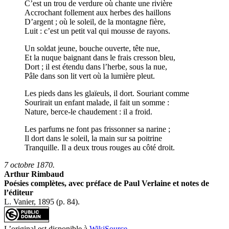
C’est un trou de verdure où chante une rivière
Accrochant follement aux herbes des haillons
D’argent ; où le soleil, de la montagne fière,
Luit : c’est un petit val qui mousse de rayons.
Un soldat jeune, bouche ouverte, tête nue,
Et la nuque baignant dans le frais cresson bleu,
Dort ; il est étendu dans l’herbe, sous la nue,
Pâle dans son lit vert où la lumière pleut.
Les pieds dans les glaïeuls, il dort. Souriant comme
Sourirait un enfant malade, il fait un somme :
Nature, berce-le chaudement : il a froid.
Les parfums ne font pas frissonner sa narine ;
Il dort dans le soleil, la main sur sa poitrine
Tranquille. Il a deux trous rouges au côté droit.
7 octobre 1870.
Arthur Rimbaud
Poésies complètes, avec préface de Paul Verlaine et notes de
l’éditeur
L. Vanier, 1895 (p. 84).
L’original est disponible à
WikiSource
.