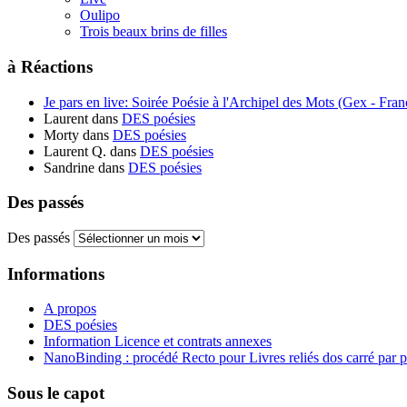
Oulipo
Trois beaux brins de filles
à Réactions
Je pars en live: Soirée Poésie à l'Archipel des Mots (Gex - Franc
Laurent
dans
DES poésies
Morty
dans
DES poésies
Laurent Q.
dans
DES poésies
Sandrine
dans
DES poésies
Des passés
Des passés
Informations
A propos
DES poésies
Information Licence et contrats annexes
NanoBinding : procédé Recto pour Livres reliés dos carré par 
Sous le capot