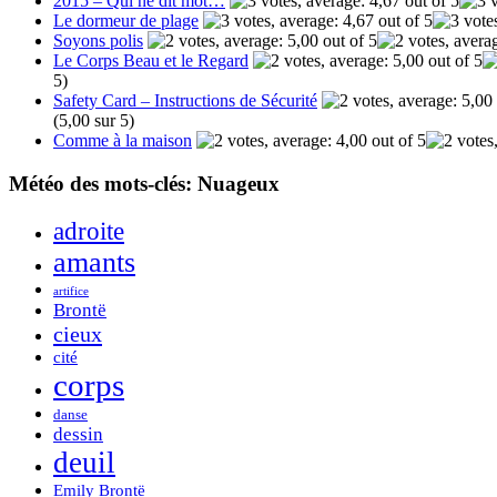
2015 – Qui ne dit mot…
Le dormeur de plage
Soyons polis
Le Corps Beau et le Regard
5)
Safety Card – Instructions de Sécurité
(5,00 sur 5)
Comme à la maison
Météo des mots-clés: Nuageux
adroite
amants
artifice
Brontë
cieux
cité
corps
danse
dessin
deuil
Emily Brontë