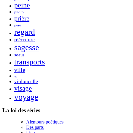
peine
photo
prière
père
regard
réécriture
sagesse
soeur
transports
ville
vin
violoncelle
visage
voyage
La loi des séries
Alentours poétiques
Des parts
Live