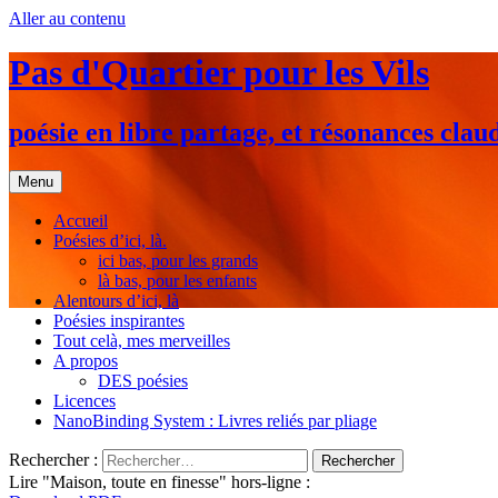
Aller au contenu
Pas d'Quartier pour les Vils
poésie en libre partage, et résonances clau
Menu
Accueil
Poésies d’ici, là.
ici bas, pour les grands
là bas, pour les enfants
Alentours d’ici, là
Poésies inspirantes
Tout celà, mes merveilles
A propos
DES poésies
Licences
NanoBinding System : Livres reliés par pliage
Rechercher :
Lire "Maison, toute en finesse" hors-ligne :