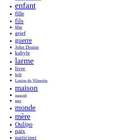
enfant
fille
fils
fête
grief
guerre
John Donne
kabyle
larme
livre
loft
Louise de Vilmorin
maison
maturité
mer
monde
mère
Oulipo
paix
participer