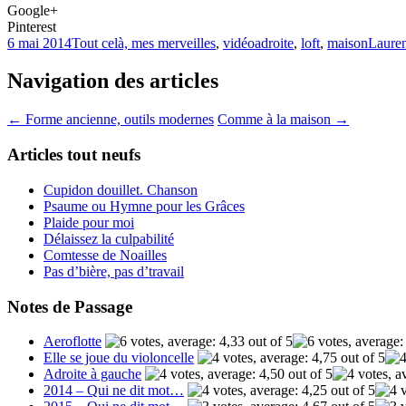
Google+
Pinterest
6 mai 2014
Tout celà, mes merveilles
,
vidéo
adroite
,
loft
,
maison
Lauren
Navigation des articles
←
Forme ancienne, outils modernes
Comme à la maison
→
Articles tout neufs
Cupidon douillet. Chanson
Psaume ou Hymne pour les Grâces
Plaide pour moi
Délaissez la culpabilité
Comtesse de Noailles
Pas d’bière, pas d’travail
Notes de Passage
Aeroflotte
Elle se joue du violoncelle
Adroite à gauche
2014 – Qui ne dit mot…