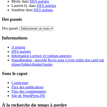
Morty
dans
DES poésies
Laurent Q.
dans
DES poésies
Sandrine
dans
DES poésies
Des passés
Des passés
Informations
A propos
DES poésies
Information Licence et contrats annexes
NanoBinding : procédé Recto pour Livres reliés dos carré par
pliage/folded-binded books
Sous le capot
Connexion
Flux des publications
Flux des commentaires
Site de WordPress-FR
À la recherche du temps à perdre