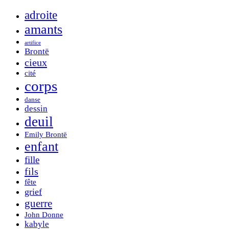
adroite
amants
artifice
Brontë
cieux
cité
corps
danse
dessin
deuil
Emily Brontë
enfant
fille
fils
fête
grief
guerre
John Donne
kabyle