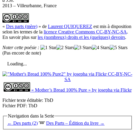
à J.H.
2013 – Villeurbanne, France
«
Des parts (mère)
» de
Laurent QUIQUEREZ
est mis à disposition
selon les termes de la
licence Creative Commons CC-BY-NC-SA
.
En savoir plus sur
les (nombreux) droits et les (quelques) devoirs
.
Noter cette poésie :
(Pas encore de note)
Loading...
«
Mother’s Bread 100% Pure
» by josepha via Flickr
Fichier texte éditable: TbD
Fichier PDF: TbD
Navigation dans la Serie
← Des parts (2)
➿
Des Parts – Édition du livre →