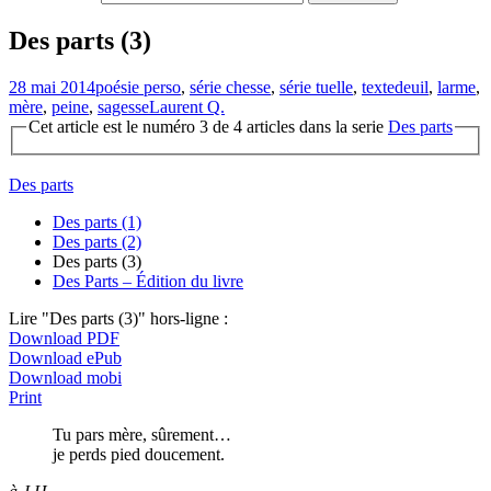
Des parts (3)
28 mai 2014
poésie perso
,
série chesse
,
série tuelle
,
texte
deuil
,
larme
,
mère
,
peine
,
sagesse
Laurent Q.
Cet article est le numéro 3 de 4 articles dans la serie
Des parts
Des parts
Des parts (1)
Des parts (2)
Des parts (3)
Des Parts – Édition du livre
Lire "Des parts (3)" hors-ligne :
Download PDF
Download ePub
Download mobi
Print
Tu pars mère, sûrement…
je perds pied doucement.