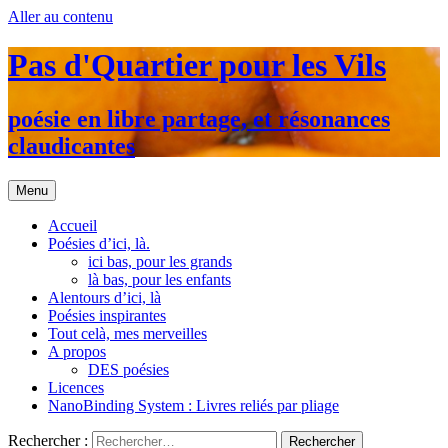
Aller au contenu
Pas d'Quartier pour les Vils
poésie en libre partage, et résonances
claudicantes
Menu
Accueil
Poésies d’ici, là.
ici bas, pour les grands
là bas, pour les enfants
Alentours d’ici, là
Poésies inspirantes
Tout celà, mes merveilles
A propos
DES poésies
Licences
NanoBinding System : Livres reliés par pliage
Rechercher :