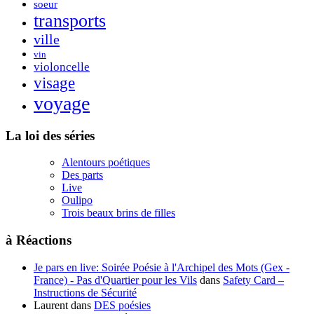
soeur
transports
ville
vin
violoncelle
visage
voyage
La loi des séries
Alentours poétiques
Des parts
Live
Oulipo
Trois beaux brins de filles
à Réactions
Je pars en live: Soirée Poésie à l'Archipel des Mots (Gex -
France) - Pas d'Quartier pour les Vils
dans
Safety Card –
Instructions de Sécurité
Laurent
dans
DES poésies