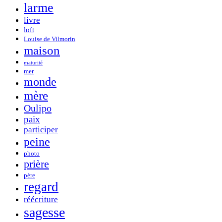
larme
livre
loft
Louise de Vilmorin
maison
maturité
mer
monde
mère
Oulipo
paix
participer
peine
photo
prière
père
regard
réécriture
sagesse