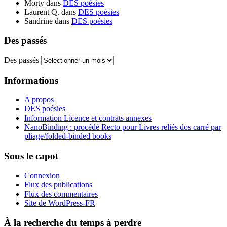
Morty
dans
DES poésies
Laurent Q.
dans
DES poésies
Sandrine
dans
DES poésies
Des passés
Des passés
Informations
A propos
DES poésies
Information Licence et contrats annexes
NanoBinding : procédé Recto pour Livres reliés dos carré par
pliage/folded-binded books
Sous le capot
Connexion
Flux des publications
Flux des commentaires
Site de WordPress-FR
À la recherche du temps à perdre