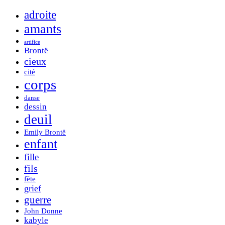
adroite
amants
artifice
Brontë
cieux
cité
corps
danse
dessin
deuil
Emily Brontë
enfant
fille
fils
fête
grief
guerre
John Donne
kabyle