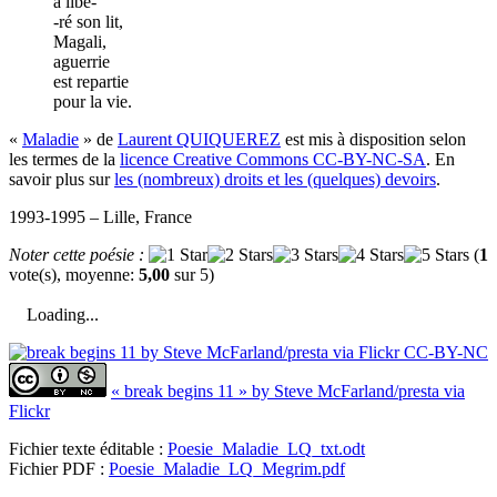
a libé-
-ré son lit,
Magali,
aguerrie
est repartie
pour la vie.
«
Maladie
» de
Laurent QUIQUEREZ
est mis à disposition selon
les termes de la
licence Creative Commons CC-BY-NC-SA
. En
savoir plus sur
les (nombreux) droits et les (quelques) devoirs
.
1993-1995 – Lille, France
Noter cette poésie :
(
1
vote(s), moyenne:
5,00
sur 5)
Loading...
« break begins 11 » by Steve McFarland/presta via
Flickr
Fichier texte éditable :
Poesie_Maladie_LQ_txt.odt
Fichier PDF :
Poesie_Maladie_LQ_Megrim.pdf