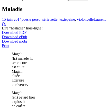
Maladie
15 juin 2014
poésie perso
,
série zette
,
texte
peine
,
violoncelle
Laurent
Q.
Lire "Maladie" hors-ligne :
Download PDF
Download ePub
Download mobi
Print
Magali
(là) malade hi-
-er encore
est au lit.
Magali
alitée
littéraire
et rêveuse.
Magali
(en) pétard hier
explosait
de colère.