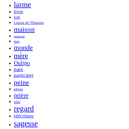
larme
livre
loft
Louise de Vilmorin
maison
maturité
mer
monde
mère
Oulipo
paix
participer
peine
photo
prière
père
regard
réécriture
sagesse