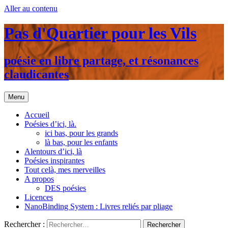
Aller au contenu
Pas d'Quartier pour les Vils
poésie en libre partage, et résonances
claudicantes
Menu
Accueil
Poésies d’ici, là.
ici bas, pour les grands
là bas, pour les enfants
Alentours d’ici, là
Poésies inspirantes
Tout celà, mes merveilles
A propos
DES poésies
Licences
NanoBinding System : Livres reliés par pliage
Rechercher :