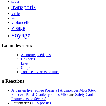
soeur
transports
ville
vin
violoncelle
visage
voyage
La loi des séries
Alentours poétiques
Des parts
Live
Oulipo
Trois beaux brins de filles
à Réactions
Je pars en live: Soirée Poésie à l'Archipel des Mots (Gex -
France) - Pas d'Quartier pour les Vils
dans
Safety Card –
Instructions de Sécurité
Laurent
dans
DES poésies