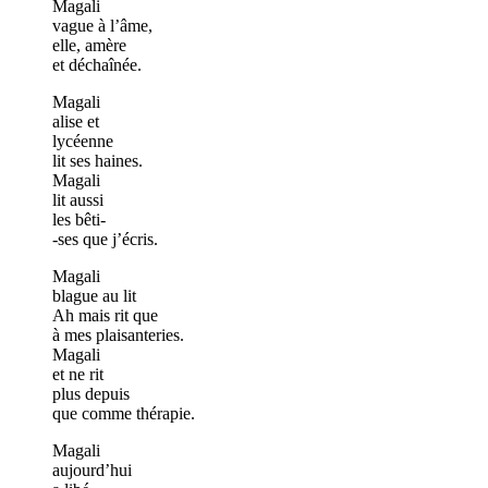
Magali
vague à l’âme,
elle, amère
et déchaînée.
Magali
alise et
lycéenne
lit ses haines.
Magali
lit aussi
les bêti-
-ses que j’écris.
Magali
blague au lit
Ah mais rit que
à mes plaisanteries.
Magali
et ne rit
plus depuis
que comme thérapie.
Magali
aujourd’hui