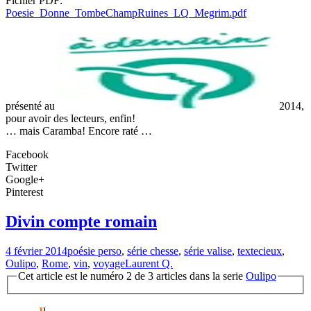
Fichier PDF:
Poesie_Donne_TombeChampRuines_LQ_Megrim.pdf
présenté au
2014,
pour avoir des lecteurs, enfin!
… mais Caramba! Encore raté …
Facebook
Twitter
Google+
Pinterest
Divin compte romain
4 février 2014
poésie perso
,
série chesse
,
série valise
,
texte
cieux
,
Oulipo
,
Rome
,
vin
,
voyage
Laurent Q.
Cet article est le numéro 2 de 3 articles dans la serie
Oulipo