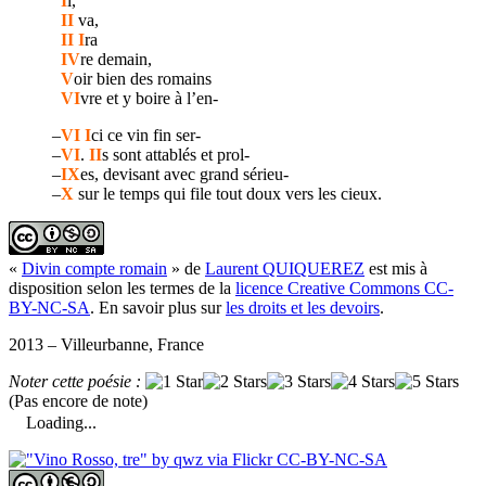
I
l,
II
va,
II I
ra
IV
re demain,
V
oir bien des romains
VI
vre et y boire à l’en-
–
VI I
ci ce vin fin ser-
–
VI
.
II
s sont attablés et prol-
–
IX
es, devisant avec grand sérieu-
–
X
sur le temps qui file tout doux vers les cieux.
«
Divin compte romain
» de
Laurent QUIQUEREZ
est mis à
disposition selon les termes de la
licence Creative Commons CC-
BY-NC-SA
. En savoir plus sur
les droits et les devoirs
.
2013 – Villeurbanne, France
Noter cette poésie :
(Pas encore de note)
Loading...