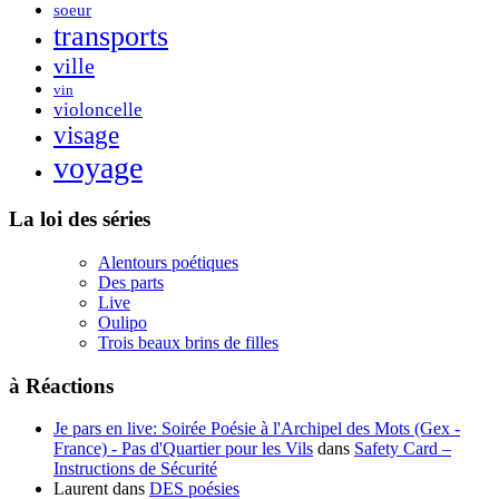
soeur
transports
ville
vin
violoncelle
visage
voyage
La loi des séries
Alentours poétiques
Des parts
Live
Oulipo
Trois beaux brins de filles
à Réactions
Je pars en live: Soirée Poésie à l'Archipel des Mots (Gex -
France) - Pas d'Quartier pour les Vils
dans
Safety Card –
Instructions de Sécurité
Laurent
dans
DES poésies