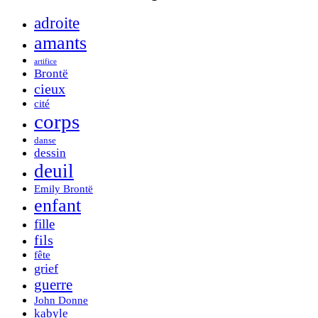
adroite
amants
artifice
Brontë
cieux
cité
corps
danse
dessin
deuil
Emily Brontë
enfant
fille
fils
fête
grief
guerre
John Donne
kabyle