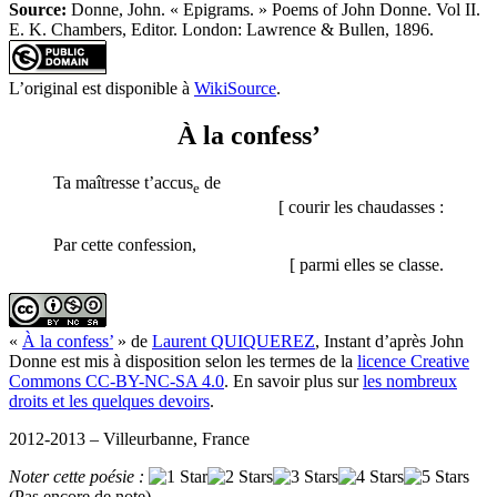
Source:
Donne, John. « Epigrams. » Poems of John Donne. Vol II.
E. K. Chambers, Editor. London: Lawrence & Bullen, 1896.
L’original est disponible à
WikiSource
.
À la confess’
Ta maîtresse t’accus
de
e
[ courir les chaudasses :
Par cette confession,
[ parmi elles se classe.
«
À la confess’
» de
Laurent QUIQUEREZ
, Instant d’après John
Donne est mis à disposition selon les termes de la
licence Creative
Commons CC-BY-NC-SA 4.0
. En savoir plus sur
les nombreux
droits et les quelques devoirs
.
2012-2013 – Villeurbanne, France
Noter cette poésie :
(Pas encore de note)