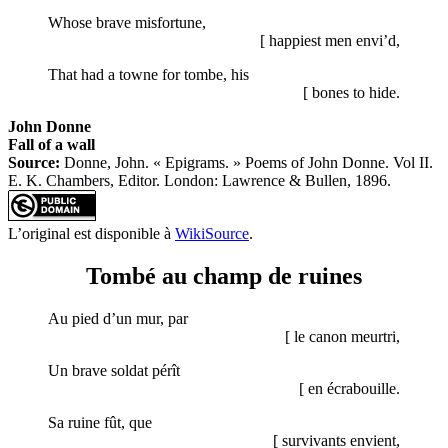
Whose brave misfortune,
[ happiest men envi’d,
That had a towne for tombe, his
[ bones to hide.
John Donne
Fall of a wall
Source:
Donne, John. « Epigrams. » Poems of John Donne. Vol II.
E. K. Chambers, Editor. London: Lawrence & Bullen, 1896.
L’original est disponible à
WikiSource
.
Tombé au champ de ruines
Au pied d’un mur, par
[ le canon meurtri,
Un brave soldat pérît
[ en écrabouille.
Sa ruine fût, que
[ survivants envient,