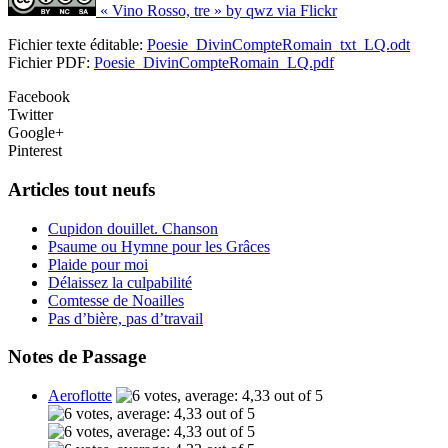
« Vino Rosso, tre » by qwz via Flickr
Fichier texte éditable:
Poesie_DivinCompteRomain_txt_LQ.odt
Fichier PDF:
Poesie_DivinCompteRomain_LQ.pdf
Facebook
Twitter
Google+
Pinterest
Articles tout neufs
Cupidon douillet. Chanson
Psaume ou Hymne pour les Grâces
Plaide pour moi
Délaissez la culpabilité
Comtesse de Noailles
Pas d’bière, pas d’travail
Notes de Passage
Aeroflotte