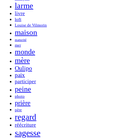
larme
livre
loft
Louise de Vilmorin
maison
maturité
mer
monde
mère
Oulipo
paix
participer
peine
photo
prière
père
regard
réécriture
sagesse