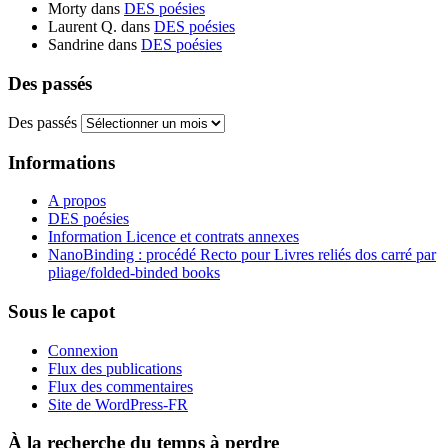
Morty
dans
DES poésies
Laurent Q.
dans
DES poésies
Sandrine
dans
DES poésies
Des passés
Des passés
Informations
A propos
DES poésies
Information Licence et contrats annexes
NanoBinding : procédé Recto pour Livres reliés dos carré par
pliage/folded-binded books
Sous le capot
Connexion
Flux des publications
Flux des commentaires
Site de WordPress-FR
À la recherche du temps à perdre