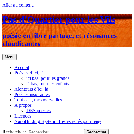
Aller au contenu
Pas d'Quartier pour les Vils
poésie en libre partage, et résonances
claudicantes
Menu
Accueil
Poésies d’ici, là.
ici bas, pour les grands
là bas, pour les enfants
Alentours d’ici, là
Poésies inspirantes
Tout celà, mes merveilles
A propos
DES poésies
Licences
NanoBinding System : Livres reliés par pliage
Rechercher :