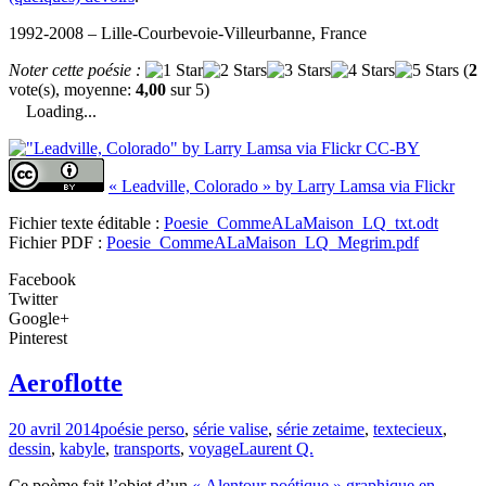
1992-2008 – Lille-Courbevoie-Villeurbanne, France
Noter cette poésie :
(
2
vote(s), moyenne:
4,00
sur 5)
Loading...
« Leadville, Colorado » by Larry Lamsa via Flickr
Fichier texte éditable :
Poesie_CommeALaMaison_LQ_txt.odt
Fichier PDF :
Poesie_CommeALaMaison_LQ_Megrim.pdf
Facebook
Twitter
Google+
Pinterest
Aeroflotte
20 avril 2014
poésie perso
,
série valise
,
série zetaime
,
texte
cieux
,
dessin
,
kabyle
,
transports
,
voyage
Laurent Q.
Ce poème fait l’objet d’un
« Alentour poétique » graphique en