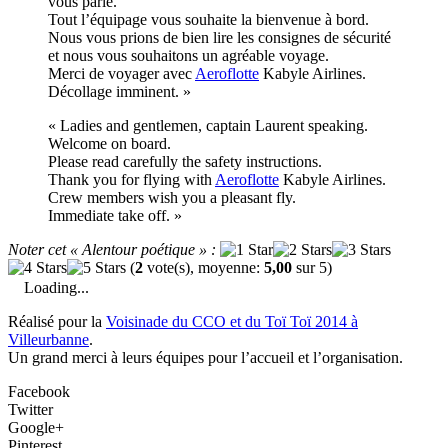
vous parle.
Tout l’équipage vous souhaite la bienvenue à bord.
Nous vous prions de bien lire les consignes de sécurité
et nous vous souhaitons un agréable voyage.
Merci de voyager avec
Aeroflotte
Kabyle Airlines.
Décollage imminent. »
« Ladies and gentlemen, captain Laurent speaking.
Welcome on board.
Please read carefully the safety instructions.
Thank you for flying with
Aeroflotte
Kabyle Airlines.
Crew members wish you a pleasant fly.
Immediate
take off. »
Noter cet « Alentour poétique » :
(
2
vote(s), moyenne:
5,00
sur 5)
Loading...
Réalisé pour la
Voisinade du CCO et du Toï Toï 2014 à
Villeurbanne
.
Un grand merci à leurs équipes pour l’accueil et l’organisation.
Facebook
Twitter
Google+
Pinterest