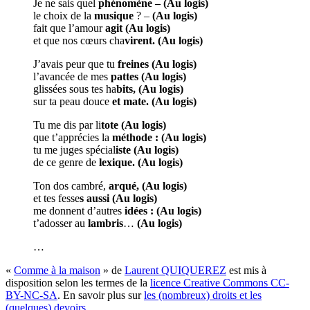
Je ne sais quel
phénomène – (Au logis)
le choix de la
musique
? –
(Au logis)
fait que l’amour
agit (Au logis)
et que nos cœurs cha
virent. (Au logis)
J’avais peur que tu
freines (Au logis)
l’avancée de mes
pattes (Au logis)
glissées sous tes ha
bits, (Au logis)
sur ta peau douce
et mate. (Au logis)
Tu me dis par li
tote (Au logis)
que t’apprécies la
méthode : (Au logis)
tu me juges spécial
iste (Au logis)
de ce genre de
lexique. (Au logis)
Ton dos cambré,
arqué, (Au logis)
et tes fesse
s aussi (Au logis)
me donnent d’autres
idées : (Au logis)
t’adosser au
lambris
…
(Au logis)
…
«
Comme à la maison
» de
Laurent QUIQUEREZ
est mis à
disposition selon les termes de la
licence Creative Commons CC-
BY-NC-SA
. En savoir plus sur
les (nombreux) droits et les
(quelques) devoirs
.