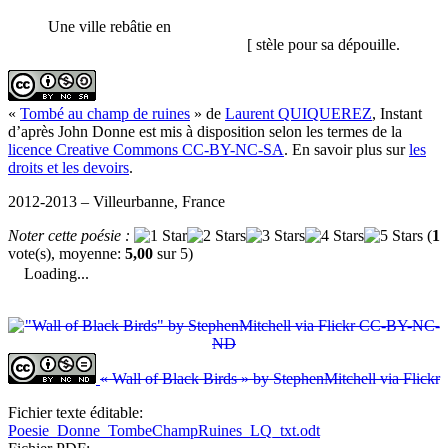
Une ville rebâtie en
[ stèle pour sa dépouille.
«
Tombé au champ de ruines
» de
Laurent QUIQUEREZ
, Instant
d’après John Donne est mis à disposition selon les termes de la
licence Creative Commons CC-BY-NC-SA
. En savoir plus sur
les
droits et les devoirs
.
2012-2013 – Villeurbanne, France
Noter cette poésie :
(
1
vote(s), moyenne:
5,00
sur 5)
Loading...
« Wall of Black Birds » by StephenMitchell via Flickr
Fichier texte éditable:
Poesie_Donne_TombeChampRuines_LQ_txt.odt