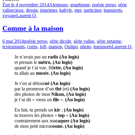
État le 4 novembre 2014
Alentours
,
graphisme
,
poésie perso
,
série
valise
cieux
,
dessin
,
imprimer
,
kabyle
,
mer
,
participer
,
transports
,
voyage
Laurent Q.
Comme à la maison
6 mai 2014
poésie perso
,
série dicule
,
série valise
,
série zetaime
,
texte
amants
,
corps
,
loft
,
maison
,
Oulipo
,
photo
,
transports
Laurent Q.
Je n’avais pas un
radis (Au logis)
et prenais le
métro, (Au logis)
quand je t’ai vue, fill
ette, (Au logis)
tu allais au
musée. (Au logis)
Je t’en ai détour
né (Au logis)
par la promesse d’un
thé
(et)
(Au logis)
des photos de mon
Nikon, (Au logis)
je t’ai dit « viens on
file
».
(Au logis)
En fait, tu prends un
kir
;
(Au logis)
tu trouves les photos «
top
»
(Au logis)
contrairement aux ma
caques (Au logis)
de mon petit micro
cosme. (Au logis)