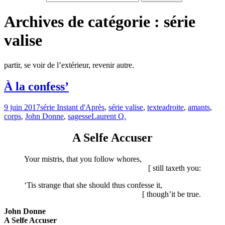
Archives de catégorie : série
valise
partir, se voir de l’extérieur, revenir autre.
À la confess’
9 juin 2017
série Instant d'Après
,
série valise
,
texte
adroite
,
amants
,
corps
,
John Donne
,
sagesse
Laurent Q.
A Selfe Accuser
Your mistris, that you follow whores,
[ still taxeth you:
‘Tis strange that she should thus confesse it,
[ though’it be true.
John Donne
A Selfe Accuser