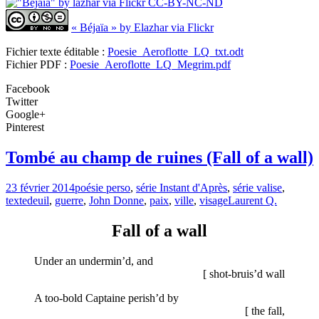
« Béjaïa » by Elazhar via Flickr
Fichier texte éditable :
Poesie_Aeroflotte_LQ_txt.odt
Fichier PDF :
Poesie_Aeroflotte_LQ_Megrim.pdf
Facebook
Twitter
Google+
Pinterest
Tombé au champ de ruines (Fall of a wall)
23 février 2014
poésie perso
,
série Instant d'Après
,
série valise
,
texte
deuil
,
guerre
,
John Donne
,
paix
,
ville
,
visage
Laurent Q.
Fall of a wall
Under an undermin’d, and
[ shot-bruis’d wall
A too-bold Captaine perish’d by
[ the fall,