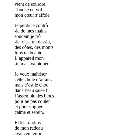
vient de sourdre.
Touché en vol
mon cœur s’affole.
Je perds le contrô-
-le de mes mains,
soudain je frô-
-le, c’est un dessin,
des côtes, des monts
fous de beauté ;
L’appareil mon-
-te mais va piquer.
Je veux maîtriser
cette chute d’airain,
mais c’est le choc
dans l’eau salée !
J’assemble des blocs
pour ne pas couler
et pour voguer
calme et serein.
Et les rondins
de mon radeau
avancent enfin