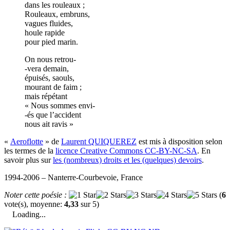
dans les rouleaux ;
Rouleaux, embruns,
vagues fluides,
houle rapide
pour pied marin.
On nous retrou-
-vera demain,
épuisés, saouls,
mourant de faim ;
mais répétant
« Nous sommes envi-
-és que l’accident
nous ait ravis »
«
Aeroflotte
» de
Laurent QUIQUEREZ
est mis à disposition selon
les termes de la
licence Creative Commons CC-BY-NC-SA
. En
savoir plus sur
les (nombreux) droits et les (quelques) devoirs
.
1994-2006 – Nanterre-Courbevoie, France
Noter cette poésie :
(
6
vote(s), moyenne:
4,33
sur 5)
Loading...