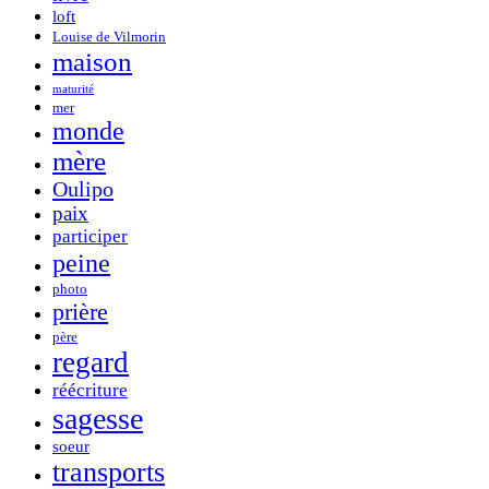
loft
Louise de Vilmorin
maison
maturité
mer
monde
mère
Oulipo
paix
participer
peine
photo
prière
père
regard
réécriture
sagesse
soeur
transports