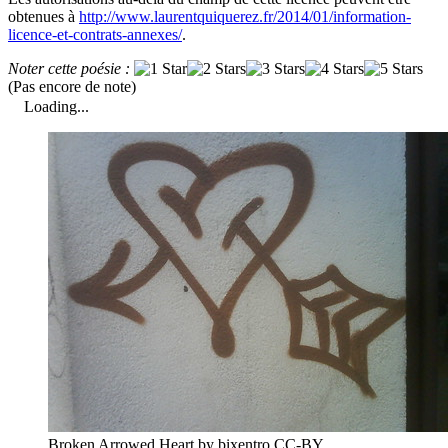
obtenues à
http://www.laurentquiquerez.fr/2014/01/information-
licence-et-contrats-annexes/
.
Noter cette poésie :
(Pas encore de note)
Loading...
Broken Arrowed Heart by bixentro CC-BY