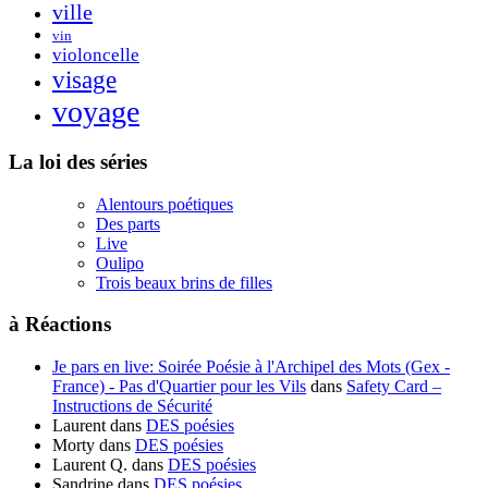
ville
vin
violoncelle
visage
voyage
La loi des séries
Alentours poétiques
Des parts
Live
Oulipo
Trois beaux brins de filles
à Réactions
Je pars en live: Soirée Poésie à l'Archipel des Mots (Gex -
France) - Pas d'Quartier pour les Vils
dans
Safety Card –
Instructions de Sécurité
Laurent
dans
DES poésies
Morty
dans
DES poésies
Laurent Q.
dans
DES poésies
Sandrine
dans
DES poésies