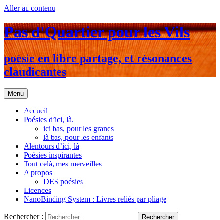
Aller au contenu
Pas d'Quartier pour les Vils
poésie en libre partage, et résonances
claudicantes
Menu
Accueil
Poésies d’ici, là.
ici bas, pour les grands
là bas, pour les enfants
Alentours d’ici, là
Poésies inspirantes
Tout celà, mes merveilles
A propos
DES poésies
Licences
NanoBinding System : Livres reliés par pliage
Rechercher :