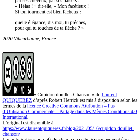
par ses cheveux, par ses baisers :
« Hélas ! » dit-elle, « Mon facétieux !
Si ton tourment est bien fâcheux :
quelle élégance, dis-moi, tu prêches,
pour qui tu touches de ta flèche ? »
20
20
Villeurbanne, France
« Cupidon douillet. Chanson » de
Laurent
QUIQUEREZ
d’après Robert Herrick est mis à disposition selon les
termes de la
licence Creative Commons Attribution – Pas
d’Utilisation Commerciale – Partage dans les Mêmes Conditions 4.0
International
.
L’original est disponible à
https://www.laurentquiquerez.fr/blog/2021/05/16/cupidon-douillet-
chanson/
Les autorisations au-delà du champ de cette licence peuvent être