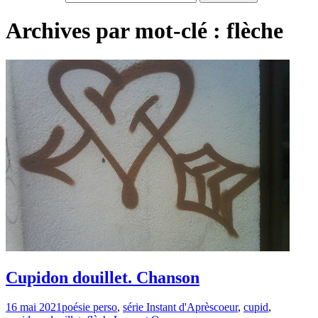
Archives par mot-clé : flèche
Cupidon douillet. Chanson
16 mai 2021
poésie perso
,
série Instant d'Après
coeur
,
cupid
,