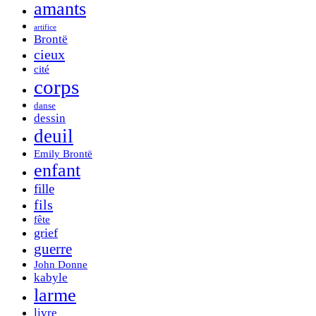
amants
artifice
Brontë
cieux
cité
corps
danse
dessin
deuil
Emily Brontë
enfant
fille
fils
fête
grief
guerre
John Donne
kabyle
larme
livre