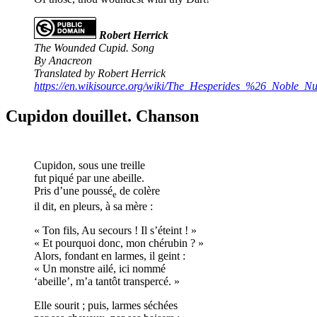
Robert Herrick
The Wounded Cupid. Song
By Anacreon
Translated by Robert Herrick
https://en.wikisource.org/wiki/The_Hesperides_%26_Noble
Cupidon douillet. Chanson
Cupidon, sous une treille
fut piqué par une abeille.
Pris d’une poussé
de colère
e
il dit, en pleurs, à sa mère :
« Ton fils, Au secours ! Il s’éteint ! »
« Et pourquoi donc, mon chérubin ? »
Alors, fondant en larmes, il geint :
« Un monstre ailé, ici nommé
‘abeille’, m’a tantôt transpercé. »
Elle sourit ; puis, larmes séchées