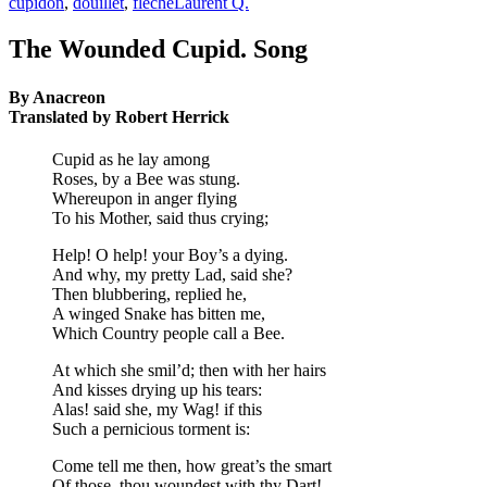
cupidon
,
douillet
,
flèche
Laurent Q.
The Wounded Cupid. Song
By Anacreon
Translated by Robert Herrick
Cupid as he lay among
Roses, by a Bee was stung.
Whereupon in anger flying
To his Mother, said thus crying;
Help! O help! your Boy’s a dying.
And why, my pretty Lad, said she?
Then blubbering, replied he,
A winged Snake has bitten me,
Which Country people call a Bee.
At which she smil’d; then with her hairs
And kisses drying up his tears:
Alas! said she, my Wag! if this
Such a pernicious torment is:
Come tell me then, how great’s the smart
Of those, thou woundest with thy Dart!