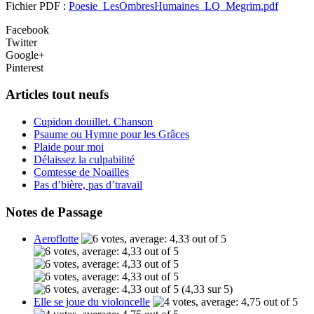
Fichier PDF :
Poesie_LesOmbresHumaines_LQ_Megrim.pdf
Facebook
Twitter
Google+
Pinterest
Articles tout neufs
Cupidon douillet. Chanson
Psaume ou Hymne pour les Grâces
Plaide pour moi
Délaissez la culpabilité
Comtesse de Noailles
Pas d’bière, pas d’travail
Notes de Passage
Aeroflotte
(4,33 sur 5)
Elle se joue du violoncelle