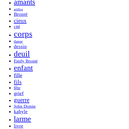
amants
artifice
Brontë
cieux
cité
corps
danse
dessin
deuil
Emily Brontë
enfant
fille
fils
fête
grief
guerre
John Donne
kabyle
larme
livre