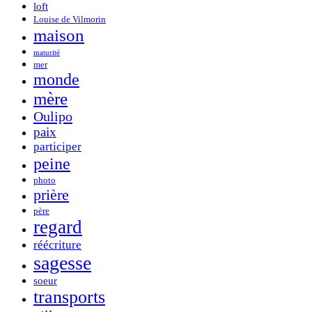
loft
Louise de Vilmorin
maison
maturité
mer
monde
mère
Oulipo
paix
participer
peine
photo
prière
père
regard
réécriture
sagesse
soeur
transports