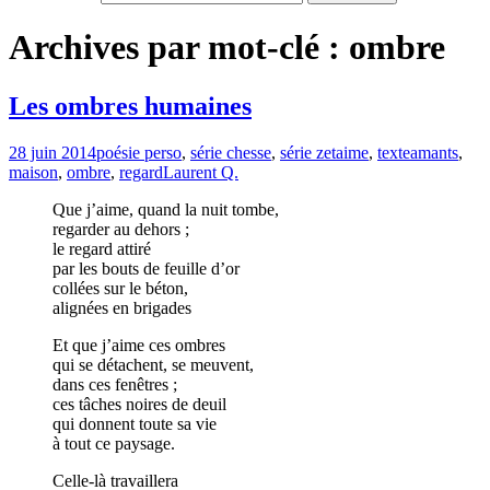
Archives par mot-clé : ombre
Les ombres humaines
28 juin 2014
poésie perso
,
série chesse
,
série zetaime
,
texte
amants
,
maison
,
ombre
,
regard
Laurent Q.
Que j’aime, quand la nuit tombe,
regarder au dehors ;
le regard attiré
par les bouts de feuille d’or
collées sur le béton,
alignées en brigades
Et que j’aime ces ombres
qui se détachent, se meuvent,
dans ces fenêtres ;
ces tâches noires de deuil
qui donnent toute sa vie
à tout ce paysage.
Celle-là travaillera