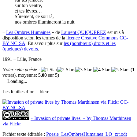
sur ton ventre,
et tes lèvres…
Sûrement, ce soir là,
nos ombres illumineront la nuit.
«
Les Ombres Humaines
» de
Laurent QUIQUEREZ
est mis à
disposition selon les termes de la
licence Creative Commons CC-
BY-NC-SA
. En savoir plus sur
les (nombreux) droits et les
(quelques) devoirs
.
1991 – Lille, France
Noter cette poésie :
(
1
vote(s), moyenne:
5,00
sur 5)
Loading...
Les feuilles d’or… bleu:
« Invasion of private lives. » by Thomas Marthinsen
via Flickr
Fichier texte éditable :
Poesie_LesOmbresHumaines_LQ_txt.odt