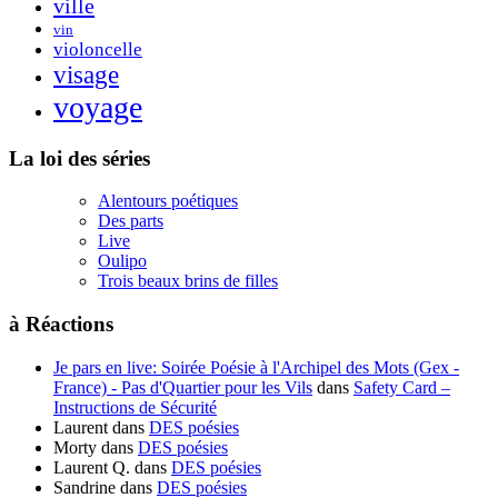
ville
vin
violoncelle
visage
voyage
La loi des séries
Alentours poétiques
Des parts
Live
Oulipo
Trois beaux brins de filles
à Réactions
Je pars en live: Soirée Poésie à l'Archipel des Mots (Gex -
France) - Pas d'Quartier pour les Vils
dans
Safety Card –
Instructions de Sécurité
Laurent
dans
DES poésies
Morty
dans
DES poésies
Laurent Q.
dans
DES poésies
Sandrine
dans
DES poésies