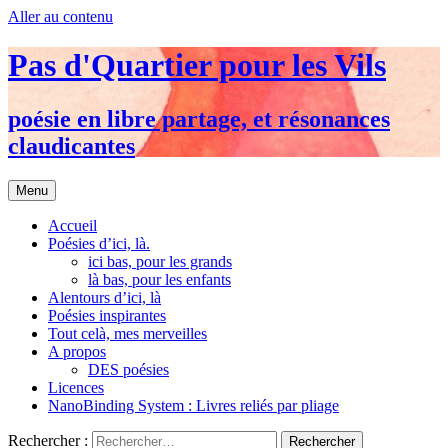
Aller au contenu
Pas d'Quartier pour les Vils
poésie en libre partage, et résonances
claudicantes
Menu
Accueil
Poésies d’ici, là.
ici bas, pour les grands
là bas, pour les enfants
Alentours d’ici, là
Poésies inspirantes
Tout celà, mes merveilles
A propos
DES poésies
Licences
NanoBinding System : Livres reliés par pliage
Rechercher :