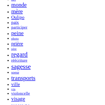
monde
mère
Oulipo
paix
participer
peine
photo
prière
père
regard
réécriture
sagesse
soeur
transports
ville
vin
violoncelle
visage