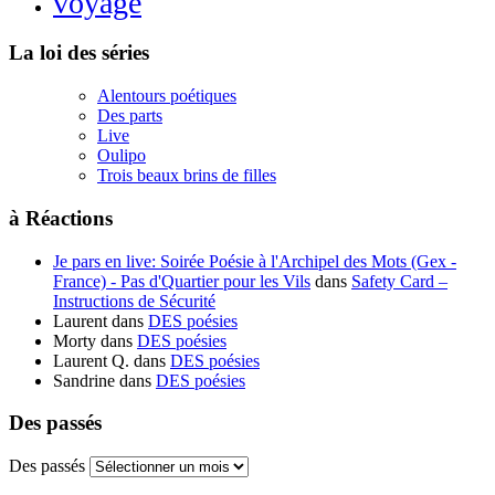
voyage
La loi des séries
Alentours poétiques
Des parts
Live
Oulipo
Trois beaux brins de filles
à Réactions
Je pars en live: Soirée Poésie à l'Archipel des Mots (Gex -
France) - Pas d'Quartier pour les Vils
dans
Safety Card –
Instructions de Sécurité
Laurent
dans
DES poésies
Morty
dans
DES poésies
Laurent Q.
dans
DES poésies
Sandrine
dans
DES poésies
Des passés
Des passés