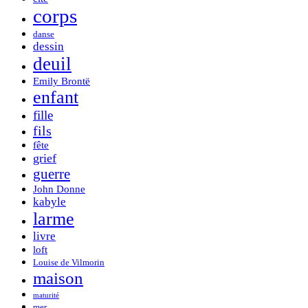
corps
danse
dessin
deuil
Emily Brontë
enfant
fille
fils
fête
grief
guerre
John Donne
kabyle
larme
livre
loft
Louise de Vilmorin
maison
maturité
mer