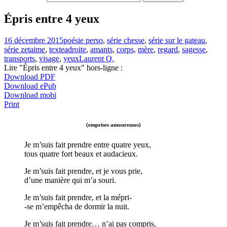
Épris entre 4 yeux
16 décembre 2015
poésie perso
,
série chesse
,
série sur le gateau
,
série zetaime
,
texte
adroite
,
amants
,
corps
,
mère
,
regard
,
sagesse
,
transports
,
visage
,
yeux
Laurent Q.
Lire "Épris entre 4 yeux" hors-ligne :
Download PDF
Download ePub
Download mobi
Print
(emprises amoureuses)
Je m’suis fait prendre entre quatre yeux,
tous quatre fort beaux et audacieux.
Je m’suis fait prendre, et je vous prie,
d’une manière qui m’a souri.
Je m’suis fait prendre, et la mépri-
-se m’empêcha de dormir la nuit.
Je m’suis fait prendre… n’ai pas compris,