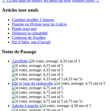
←
La tête dans les étoiles, les pieds sur terre
Femmes libres
→
Articles tout neufs
Cupidon douillet. Chanson
Psaume ou Hymne pour les Grâces
Plaide pour moi
Délaissez la culpabilité
Comtesse de Noailles
Pas d’bière, pas d’travail
Notes de Passage
Aeroflotte
(4,33 sur 5)
Elle se joue du violoncelle
(4,75 sur 5)
Adroite à gauche