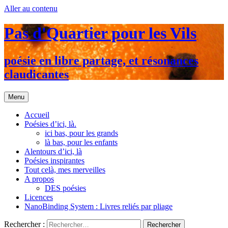
Aller au contenu
Pas d'Quartier pour les Vils
poésie en libre partage, et résonances
claudicantes
Menu
Accueil
Poésies d’ici, là.
ici bas, pour les grands
là bas, pour les enfants
Alentours d’ici, là
Poésies inspirantes
Tout celà, mes merveilles
A propos
DES poésies
Licences
NanoBinding System : Livres reliés par pliage
Rechercher :