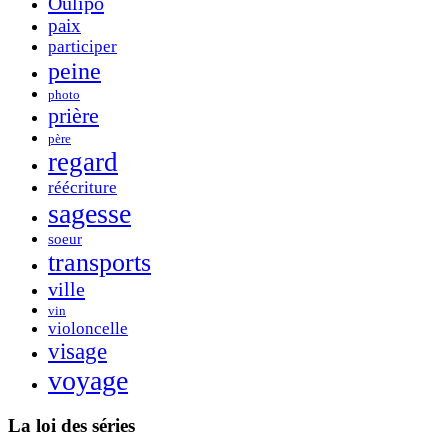
Oulipo
paix
participer
peine
photo
prière
père
regard
réécriture
sagesse
soeur
transports
ville
vin
violoncelle
visage
voyage
La loi des séries