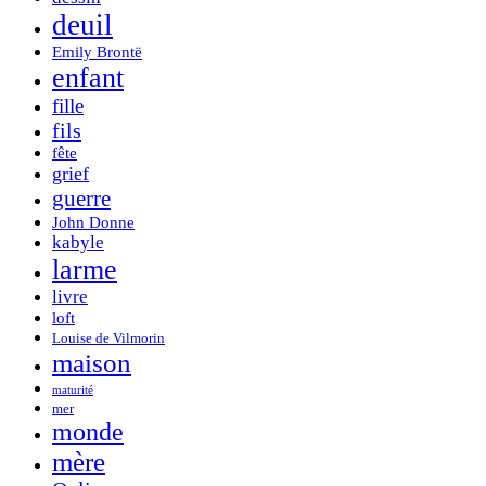
deuil
Emily Brontë
enfant
fille
fils
fête
grief
guerre
John Donne
kabyle
larme
livre
loft
Louise de Vilmorin
maison
maturité
mer
monde
mère