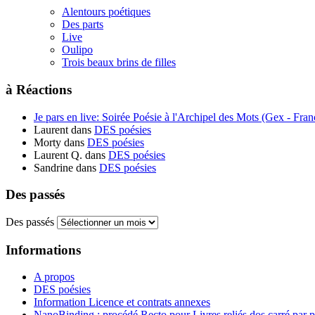
Alentours poétiques
Des parts
Live
Oulipo
Trois beaux brins de filles
à Réactions
Je pars en live: Soirée Poésie à l'Archipel des Mots (Gex - Franc
Laurent
dans
DES poésies
Morty
dans
DES poésies
Laurent Q.
dans
DES poésies
Sandrine
dans
DES poésies
Des passés
Des passés
Informations
A propos
DES poésies
Information Licence et contrats annexes
NanoBinding : procédé Recto pour Livres reliés dos carré par 