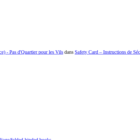
e) - Pas d'Quartier pour les Vils
dans
Safety Card – Instructions de Séc
pliage/folded-binded books