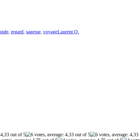
onde
,
regard
,
sagesse
,
voyage
Laurent Q.