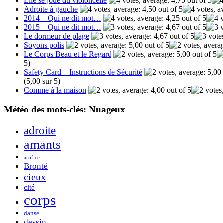
Elle se joue du violoncelle
Adroite à gauche
2014 – Qui ne dit mot…
2015 – Qui ne dit mot…
Le dormeur de plage
Soyons polis
Le Corps Beau et le Regard
5)
Safety Card – Instructions de Sécurité
(5,00 sur 5)
Comme à la maison
Météo des mots-clés: Nuageux
adroite
amants
artifice
Brontë
cieux
cité
corps
danse
dessin