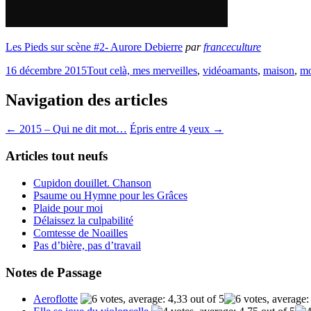
Les Pieds sur scène #2- Aurore Debierre
par
franceculture
16 décembre 2015
Tout celà, mes merveilles
,
vidéo
amants
,
maison
,
m
Navigation des articles
←
2015 – Qui ne dit mot…
Épris entre 4 yeux
→
Articles tout neufs
Cupidon douillet. Chanson
Psaume ou Hymne pour les Grâces
Plaide pour moi
Délaissez la culpabilité
Comtesse de Noailles
Pas d’bière, pas d’travail
Notes de Passage
Aeroflotte