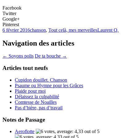
Facebook
Twitter
Google+
Pinterest
6 février 2016
chanson
,
Tout celà, mes merveilles
Laurent Q.
Navigation des articles
←
Soyons polis
De ta bouche
→
Articles tout neufs
Cupidon douillet. Chanson
Psaume ou Hymne pour les Grâces
Plaide pour moi
Délaissez la culpabilité
Comtesse de Noailles
Pas d’bière, pas d’travail
Notes de Passage
Aeroflotte