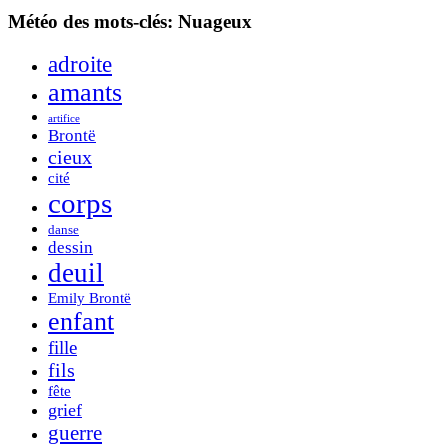
Météo des mots-clés: Nuageux
adroite
amants
artifice
Brontë
cieux
cité
corps
danse
dessin
deuil
Emily Brontë
enfant
fille
fils
fête
grief
guerre