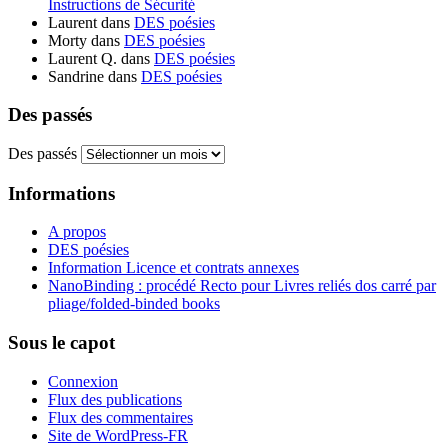
Instructions de Sécurité
Laurent
dans
DES poésies
Morty
dans
DES poésies
Laurent Q.
dans
DES poésies
Sandrine
dans
DES poésies
Des passés
Des passés
Informations
A propos
DES poésies
Information Licence et contrats annexes
NanoBinding : procédé Recto pour Livres reliés dos carré par
pliage/folded-binded books
Sous le capot
Connexion
Flux des publications
Flux des commentaires
Site de WordPress-FR