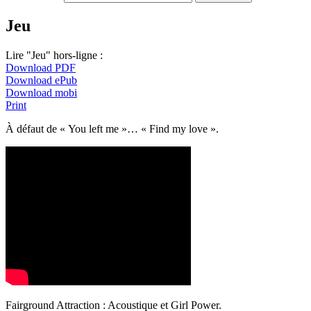
Jeu
Lire "Jeu" hors-ligne :
Download PDF
Download ePub
Download mobi
Print
À défaut de « You left me »… « Find my love ».
Fairground Attraction : Acoustique et Girl Power.