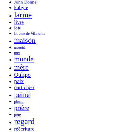
John Donne
kabyle
larme
livre
loft
Louise de Vilmorin
maison
maturité
mer
monde
mère
Oulipo
paix
participer
peine
photo
prière
père
regard
réécriture