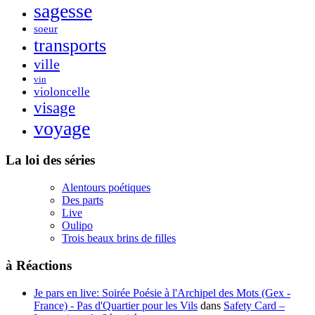
sagesse
soeur
transports
ville
vin
violoncelle
visage
voyage
La loi des séries
Alentours poétiques
Des parts
Live
Oulipo
Trois beaux brins de filles
à Réactions
Je pars en live: Soirée Poésie à l'Archipel des Mots (Gex -
France) - Pas d'Quartier pour les Vils
dans
Safety Card –