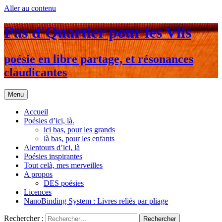
Aller au contenu
Pas d'Quartier pour les Vils
poésie en libre partage, et résonances
claudicantes
Menu
Accueil
Poésies d’ici, là.
ici bas, pour les grands
là bas, pour les enfants
Alentours d’ici, là
Poésies inspirantes
Tout celà, mes merveilles
A propos
DES poésies
Licences
NanoBinding System : Livres reliés par pliage
Rechercher :