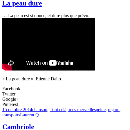
La peau dure
… La peau est si douce, et dure plus que prévu.
« La peau dure », Etienne Daho.
Facebook
Twitter
Google+
Pinterest
15 octobre 2014
chanson
,
Tout celà, mes merveilles
peine
,
regard
,
transports
Laurent Q.
Cambriole