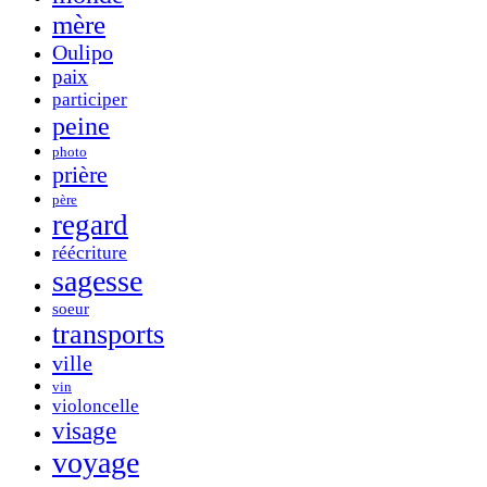
mère
Oulipo
paix
participer
peine
photo
prière
père
regard
réécriture
sagesse
soeur
transports
ville
vin
violoncelle
visage
voyage