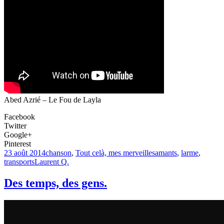
Abed Azrié – Le Fou de Layla
Facebook
Twitter
Google+
Pinterest
23 août 2014
chanson
,
Tout celà, mes merveilles
amants
,
larme
,
transports
Laurent Q.
Des temps, des gens.