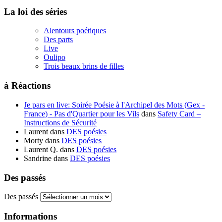
La loi des séries
Alentours poétiques
Des parts
Live
Oulipo
Trois beaux brins de filles
à Réactions
Je pars en live: Soirée Poésie à l'Archipel des Mots (Gex -
France) - Pas d'Quartier pour les Vils
dans
Safety Card –
Instructions de Sécurité
Laurent
dans
DES poésies
Morty
dans
DES poésies
Laurent Q.
dans
DES poésies
Sandrine
dans
DES poésies
Des passés
Des passés
Informations