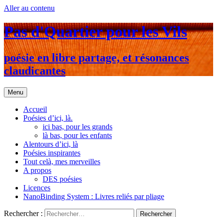
Aller au contenu
Pas d'Quartier pour les Vils
poésie en libre partage, et résonances
claudicantes
Menu
Accueil
Poésies d’ici, là.
ici bas, pour les grands
là bas, pour les enfants
Alentours d’ici, là
Poésies inspirantes
Tout celà, mes merveilles
A propos
DES poésies
Licences
NanoBinding System : Livres reliés par pliage
Rechercher :