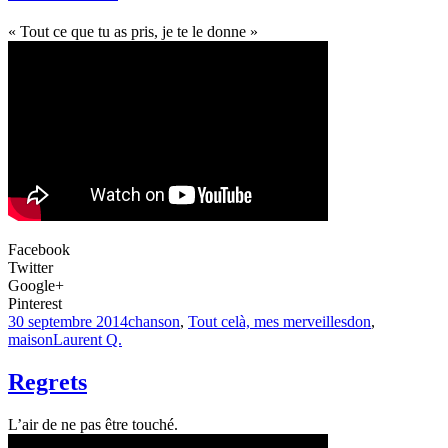
« Tout ce que tu as pris, je te le donne »
Facebook
Twitter
Google+
Pinterest
30 septembre 2014
chanson
,
Tout celà, mes merveilles
don
,
maison
Laurent Q.
Regrets
L’air de ne pas être touché.