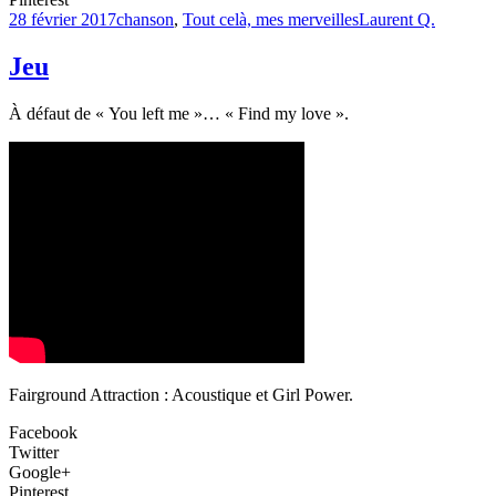
28 février 2017
chanson
,
Tout celà, mes merveilles
Laurent Q.
Jeu
À défaut de « You left me »… « Find my love ».
Fairground Attraction : Acoustique et Girl Power.
Facebook
Twitter
Google+
Pinterest