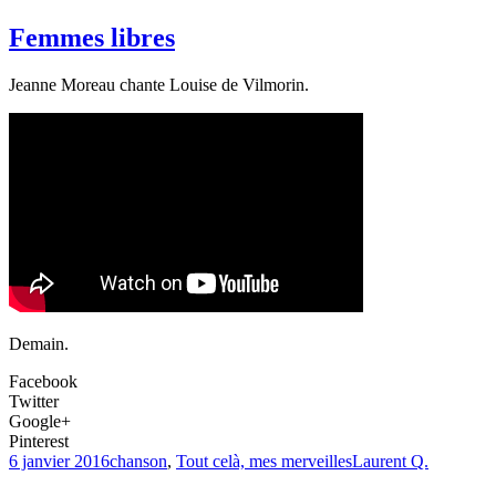
Femmes libres
Jeanne Moreau chante Louise de Vilmorin.
Demain.
Facebook
Twitter
Google+
Pinterest
6 janvier 2016
chanson
,
Tout celà, mes merveilles
Laurent Q.