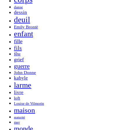
danse
dessin
deuil
Emily Brontë
enfant
fille
fils
fête
grief
guerre
John Donne
kabyle
larme
livre
loft
Louise de Vilmorin
maison
maturité
mer
monde