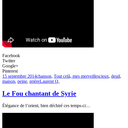
Facebook
Twitter
Google+
Pinterest
15 septembre 2014
chanson
,
Tout celà, mes merveilles
cieux
,
deuil
,
maison
,
peine
,
prière
Laurent Q.
Le Fou chantant de Syrie
Élégance de l’orient, bien déchiré ces temps-ci…