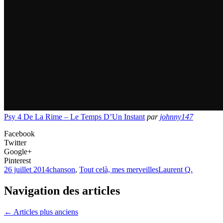
Psy 4 De La Rime – Le Temps D’Un Instant
par
johnny147
Facebook
Twitter
Google+
Pinterest
26 juillet 2014
chanson
,
Tout celà, mes merveilles
Laurent Q.
Navigation des articles
←
Articles plus anciens