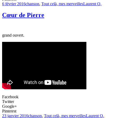
6 février 2016
chanson
,
Tout celà, mes merveilles
Laurent Q.
Cœur de Pierre
grand ouvert.
Facebook
Twitter
Google+
Pinterest
23 janvier 2016
chanson
,
Tout celà, mes merveilles
Laurent Q.