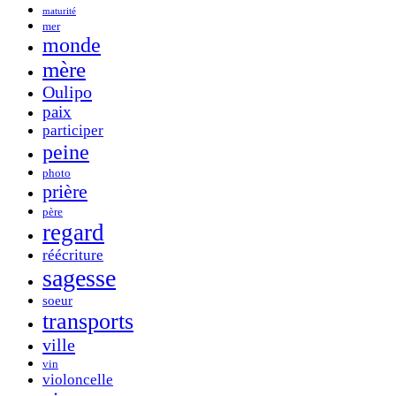
maturité
mer
monde
mère
Oulipo
paix
participer
peine
photo
prière
père
regard
réécriture
sagesse
soeur
transports
ville
vin
violoncelle