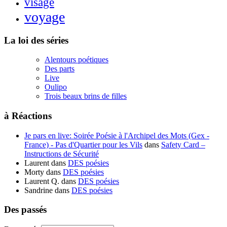
visage
voyage
La loi des séries
Alentours poétiques
Des parts
Live
Oulipo
Trois beaux brins de filles
à Réactions
Je pars en live: Soirée Poésie à l'Archipel des Mots (Gex -
France) - Pas d'Quartier pour les Vils
dans
Safety Card –
Instructions de Sécurité
Laurent
dans
DES poésies
Morty
dans
DES poésies
Laurent Q.
dans
DES poésies
Sandrine
dans
DES poésies
Des passés