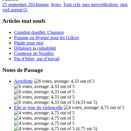
25 septembre 2014
image
,
livres
,
Tout celà, mes merveilles
livre
,
mot
,
vie
Laurent Q.
Articles tout neufs
Cupidon douillet. Chanson
Psaume ou Hymne pour les Grâces
Plaide pour moi
Délaissez la culpabilité
Comtesse de Noailles
Pas d’bière, pas d’travail
Notes de Passage
Aeroflotte
(4,33 sur 5)
Elle se joue du violoncelle
(4,75 sur 5)