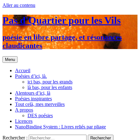
Aller au contenu
Pas d'Quartier pour les Vils
poésie en libre partage, et résonances
claudicantes
Menu
Accueil
Poésies d’ici, là.
ici bas, pour les grands
là bas, pour les enfants
Alentours d’ici, là
Poésies inspirantes
Tout celà, mes merveilles
A propos
DES poésies
Licences
NanoBinding System : Livres reliés par pliage
Rechercher :