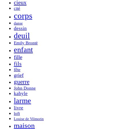
cieux
cité
corps
danse
dessin
deuil
Emily Brontë
enfant
fille
fils
fête
grief
guerre
John Donne
kabyle
larme
livre
loft
Louise de Vilmorin
maison