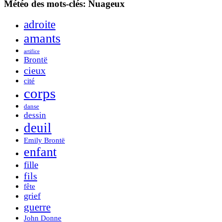
Météo des mots-clés: Nuageux
adroite
amants
artifice
Brontë
cieux
cité
corps
danse
dessin
deuil
Emily Brontë
enfant
fille
fils
fête
grief
guerre
John Donne