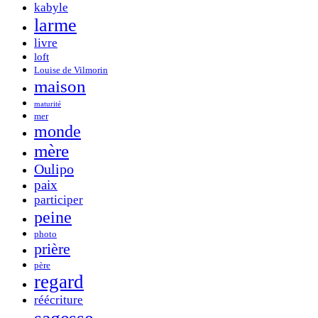
kabyle
larme
livre
loft
Louise de Vilmorin
maison
maturité
mer
monde
mère
Oulipo
paix
participer
peine
photo
prière
père
regard
réécriture