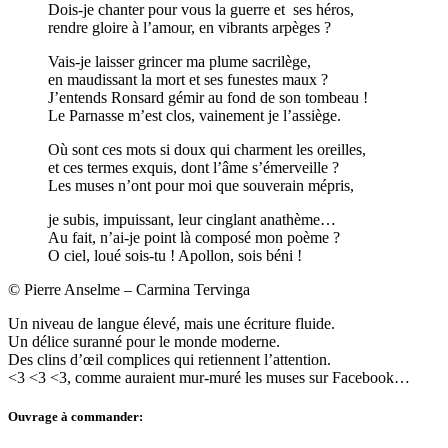
Dois-je chanter pour vous la guerre et ses héros,
rendre gloire à l’amour, en vibrants arpèges ?
Vais-je laisser grincer ma plume sacrilège,
en maudissant la mort et ses funestes maux ?
J’entends Ronsard gémir au fond de son tombeau !
Le Parnasse m’est clos, vainement je l’assiège.
Où sont ces mots si doux qui charment les oreilles,
et ces termes exquis, dont l’âme s’émerveille ?
Les muses n’ont pour moi que souverain mépris,
je subis, impuissant, leur cinglant anathème…
Au fait, n’ai-je point là composé mon poème ?
O ciel, loué sois-tu ! Apollon, sois béni !
© Pierre Anselme – Carmina Tervinga
Un niveau de langue élevé, mais une écriture fluide.
Un délice suranné pour le monde moderne.
Des clins d’œil complices qui retiennent l’attention.
<3 <3 <3, comme auraient mur-muré les muses sur Facebook…
Ouvrage à commander: