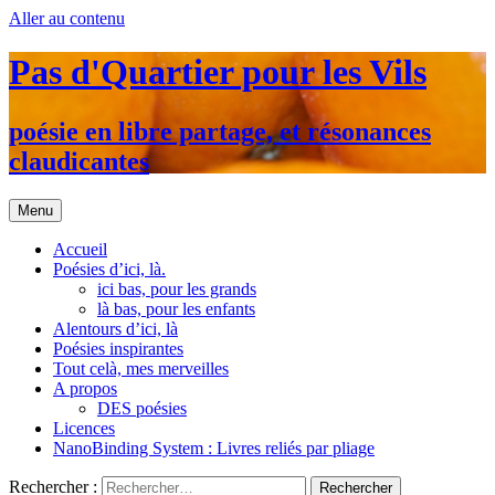
Aller au contenu
Pas d'Quartier pour les Vils
poésie en libre partage, et résonances
claudicantes
Menu
Accueil
Poésies d’ici, là.
ici bas, pour les grands
là bas, pour les enfants
Alentours d’ici, là
Poésies inspirantes
Tout celà, mes merveilles
A propos
DES poésies
Licences
NanoBinding System : Livres reliés par pliage
Rechercher :