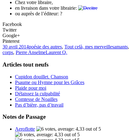
Chez votre libraire,
en livraison dans votre librairie:
ou auprès de l’éditeur: ?
Facebook
Twitter
Google+
Pinterest
30 avril 2014
poésie des autres
,
Tout celà, mes merveilles
amants
,
corps
,
Pierre Anselme
Laurent Q.
Articles tout neufs
Cupidon douillet. Chanson
Psaume ou Hymne pour les Grâces
Plaide pour moi
Délaissez la culpabilité
Comtesse de Noailles
Pas d’bière, pas d’travail
Notes de Passage
Aeroflotte