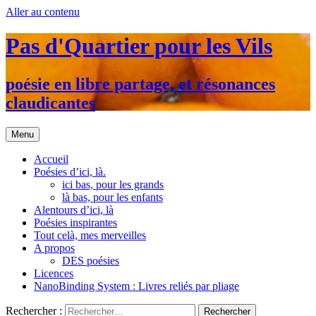
Aller au contenu
Pas d'Quartier pour les Vils
poésie en libre partage, et résonances
claudicantes
Menu
Accueil
Poésies d’ici, là.
ici bas, pour les grands
là bas, pour les enfants
Alentours d’ici, là
Poésies inspirantes
Tout celà, mes merveilles
A propos
DES poésies
Licences
NanoBinding System : Livres reliés par pliage
Rechercher :