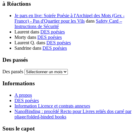
à Réactions
Je pars en live: Soirée Poésie à l'Archipel des Mots (Gex -
France) - Pas d'Quartier pour les Vils
dans
Safety Card –
Instructions de Sécurité
Laurent
dans
DES poésies
Morty
dans
DES poésies
Laurent Q.
dans
DES poésies
Sandrine
dans
DES poésies
Des passés
Des passés
Informations
A propos
DES poésies
Information Licence et contrats annexes
NanoBinding : procédé Recto pour Livres reliés dos carré par
pliage/folded-binded books
Sous le capot