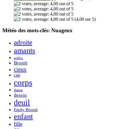
(4,00 sur 5)
Météo des mots-clés: Nuageux
adroite
amants
artifice
Brontë
cieux
cité
corps
danse
dessin
deuil
Emily Brontë
enfant
fille