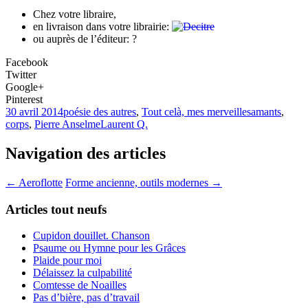
Chez votre libraire,
en livraison dans votre librairie:
ou auprès de l’éditeur: ?
Facebook
Twitter
Google+
Pinterest
30 avril 2014
poésie des autres
,
Tout celà, mes merveilles
amants
,
corps
,
Pierre Anselme
Laurent Q.
Navigation des articles
←
Aeroflotte
Forme ancienne, outils modernes
→
Articles tout neufs
Cupidon douillet. Chanson
Psaume ou Hymne pour les Grâces
Plaide pour moi
Délaissez la culpabilité
Comtesse de Noailles
Pas d’bière, pas d’travail