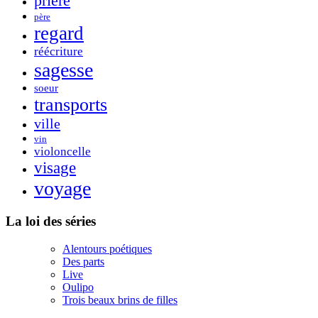
prière
père
regard
réécriture
sagesse
soeur
transports
ville
vin
violoncelle
visage
voyage
La loi des séries
Alentours poétiques
Des parts
Live
Oulipo
Trois beaux brins de filles