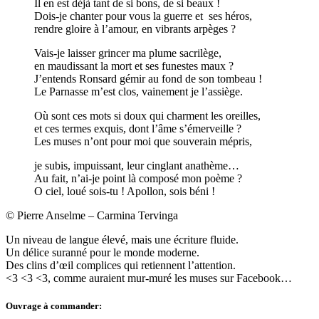
Il en est déjà tant de si bons, de si beaux !
Dois-je chanter pour vous la guerre et ses héros,
rendre gloire à l’amour, en vibrants arpèges ?
Vais-je laisser grincer ma plume sacrilège,
en maudissant la mort et ses funestes maux ?
J’entends Ronsard gémir au fond de son tombeau !
Le Parnasse m’est clos, vainement je l’assiège.
Où sont ces mots si doux qui charment les oreilles,
et ces termes exquis, dont l’âme s’émerveille ?
Les muses n’ont pour moi que souverain mépris,
je subis, impuissant, leur cinglant anathème…
Au fait, n’ai-je point là composé mon poème ?
O ciel, loué sois-tu ! Apollon, sois béni !
© Pierre Anselme – Carmina Tervinga
Un niveau de langue élevé, mais une écriture fluide.
Un délice suranné pour le monde moderne.
Des clins d’œil complices qui retiennent l’attention.
<3 <3 <3, comme auraient mur-muré les muses sur Facebook…
Ouvrage à commander: