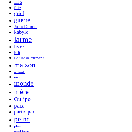
fils
fête
grief
guerre
John Donne
kabyle
larme
livre
loft
Louise de Vilmorin
maison
maturité
mer
monde
mère
Oulipo
paix
participer
peine
photo